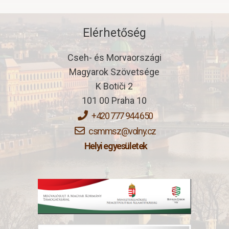
Elérhetőség
Cseh- és Morvaországi
Magyarok Szövetsége​
K Botiči 2​
101 00 Praha 10​
+420 777 944 650
csmmsz@volny.cz
Helyi egyesületek