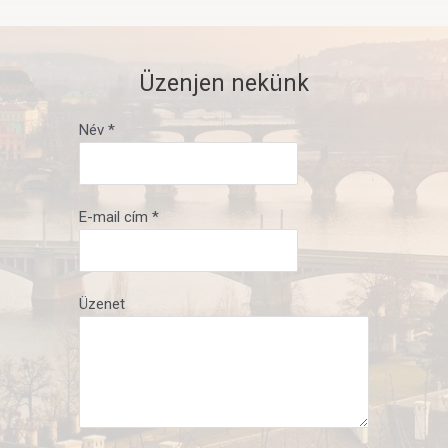
Üzenjen nekünk
Név *
E-mail cím *
Üzenet