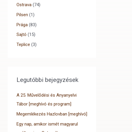
Ostrava
(74)
Pilsen
(1)
Prága
(83)
Sajtó
(15)
Teplice
(3)
Legutóbbi bejegyzések
A 25. Művelődési és Anyanyelvi
Tábor [meghívó és program]
Megemlékezés Hazlovban [meghívó]
Egy nap, amikor ismét magyarul