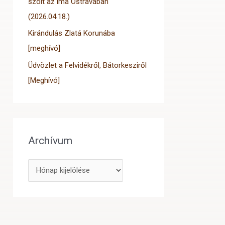
szólt az ima Ostravában
(2026.04.18.)
Kirándulás Zlatá Korunába
[meghívó]
Üdvözlet a Felvidékről, Bátorkesziről
[Meghívó]
Archívum